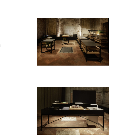
,
m
,