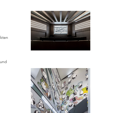
ekten
 und