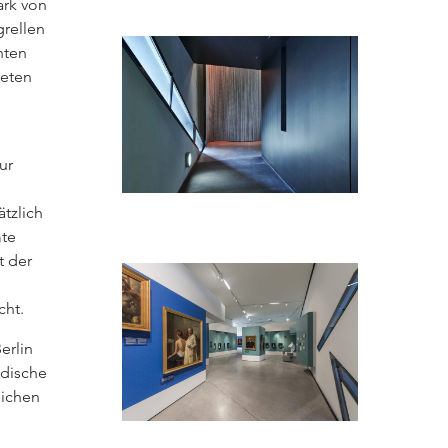
ark von
grellen
hten
teten
ur
ätzlich
mte
t der
cht.
erlin
üdische
eichen