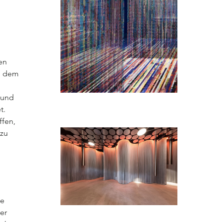
en
n dem
 und
t.
ffen,
 zu
te
er