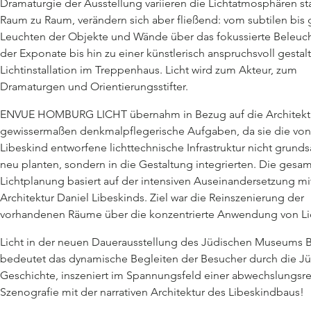
Dramaturgie der Ausstellung variieren die Lichtatmosphären st
Raum zu Raum, verändern sich aber fließend: vom subtilen bis 
Leuchten der Objekte und Wände über das fokussierte Beleuc
der Exponate bis hin zu einer künstlerisch anspruchsvoll gestal
Lichtinstallation im Treppenhaus. Licht wird zum Akteur, zum
Dramaturgen und Orientierungsstifter.
ENVUE HOMBURG LICHT übernahm in Bezug auf die Architekt
gewissermaßen denkmalpflegerische Aufgaben, da sie die von
Libeskind entworfene lichttechnische Infrastruktur nicht grunds
neu planten, sondern in die Gestaltung integrierten. Die gesa
Lichtplanung basiert auf der intensiven Auseinandersetzung mi
Architektur Daniel Libeskinds. Ziel war die Reinszenierung der
vorhandenen Räume über die konzentrierte Anwendung von Li
Licht in der neuen Dauerausstellung des Jüdischen Museums B
bedeutet das dynamische Begleiten der Besucher durch die J
Geschichte, inszeniert im Spannungsfeld einer abwechslungsr
Szenografie mit der narrativen Architektur des Libeskindbaus!