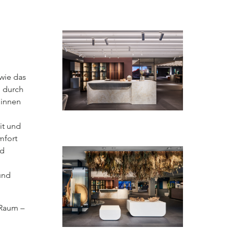
 wie das
e durch
ginnen
it und
mfort
nd
und
 Raum –