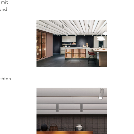
 mit
 und
uchten