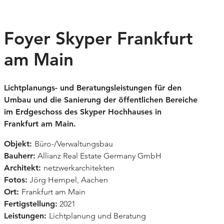
Kultur
Foyer Skyper Frankfurt
Lichtobjekte
am Main
Markenräume
Museen
Lichtplanungs- und Beratungsleistungen für den
Umbau und die Sanierung der öffentlichen Bereiche
Verkehrsbauten
im Erdgeschoss des Skyper Hochhauses in
Frankfurt am Main.
Wettbewerbe
Objekt:
Büro-/Verwaltungsbau
Büro
Bauherr:
Allianz Real Estate Germany GmbH
Architekt:
netzwerkarchitekten
Profil
Kontakt
Fotos:
Jörg Hempel, Aachen
Leistungen
Ort:
Frankfurt am Main
Fertigstellung:
2021
Team
Leistungen:
Lichtplanung und Beratung