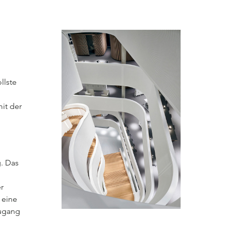
d
llste
it der
g. Das
r
 eine
zugang