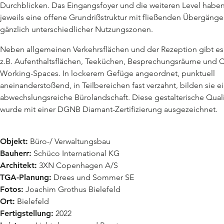
Durchblicken. Das Eingangsfoyer und die weiteren Level habe
jeweils eine offene Grundrißstruktur mit fließenden Übergäng
gänzlich unterschiedlicher Nutzungszonen.
Neben allgemeinen Verkehrsflächen und der Rezeption gibt es
z.B. Aufenthaltsflächen, Teeküchen, Besprechungsräume und 
Working-Spaces. In lockerem Gefüge angeordnet, punktuell
aneinanderstoßend, in Teilbereichen fast verzahnt, bilden sie e
abwechslungsreiche Bürolandschaft. Diese gestalterische Quali
wurde mit einer DGNB Diamant-Zertifizierung ausgezeichnet.
Objekt:
Büro-/ Verwaltungsbau
Bauherr:
Schüco International KG
Architekt:
3XN Copenhagen A/S
TGA-Planung:
Drees und Sommer SE
Fotos:
Joachim Grothus Bielefeld
Ort:
Bielefeld
Fertigstellung:
2022