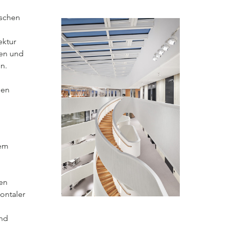
ischen
ektur
ren und
n.
nen
dem
en
ontaler
und