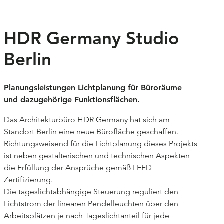
Kultur
HDR Germany Studio
Lichtobjekte
Berlin
Markenräume
Museen
Planungsleistungen Lichtplanung für Büroräume
und dazugehörige Funktionsflächen.
Verkehrsbauten
Das Architekturbüro HDR Germany hat sich am
Wettbewerbe
Standort Berlin eine neue Bürofläche geschaffen.
Richtungsweisend für die Lichtplanung dieses Projekts
Büro
ist neben gestalterischen und technischen Aspekten
die Erfüllung der Ansprüche gemäß LEED
Profil
Kontakt
Zertifizierung.
Leistungen
Die tageslichtabhängige Steuerung reguliert den
Lichtstrom der linearen Pendelleuchten über den
Team
Arbeitsplätzen je nach Tageslichtanteil für jede